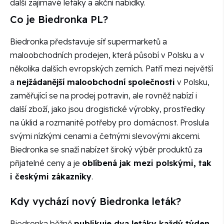
další zajímavé letáky a akční nabídky.
Co je Biedronka PL?
Biedronka představuje síť supermarketů a
maloobchodních prodejen, která působí v Polsku a v
několika dalších evropských zemích. Patří mezi největší
a
nejžádanější maloobchodní společnosti
v Polsku,
zaměřující se na prodej potravin, ale rovněž nabízí i
další zboží, jako jsou drogistické výrobky, prostředky
na úklid a rozmanité potřeby pro domácnost. Proslula
svými nízkými cenami a četnými slevovými akcemi.
Biedronka se snaží nabízet široký výběr produktů za
přijatelné ceny a je
oblíbená jak mezi polskými, tak
i českými zákazníky
.
Kdy vychází nový Biedronka leták?
Biedronka běžně
publikuje dva letáky každý týden