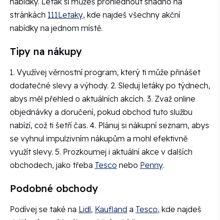
nabídky. Leták si můžeš prohlédnout snadno na
stránkách
111Letaky
, kde najdeš všechny akční
nabídky na jednom místě.
Tipy na nákupy
1. Využívej věrnostní program, který ti může přinášet
dodatečné slevy a výhody. 2. Sleduj letáky po týdnech,
abys měl přehled o aktuálních akcích. 3. Zvaž online
objednávky a doručení, pokud obchod tuto službu
nabízí, což ti šetří čas. 4. Plánuj si nákupní seznam, abys
se vyhnul impulzivním nákupům a mohl efektivně
využít slevy. 5. Prozkoumej i aktuální akce v dalších
obchodech, jako třeba
Tesco
nebo
Penny
.
Podobné obchody
Podívej se také na
Lidl
,
Kaufland
a
Tesco
, kde najdeš