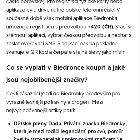
často obrovské). Pro registraci fyzické karty nebo
aplikace bylo dříve nutné polské telefonní číslo. V
současné době však mobilní aplikace Biedronka
umožňuje registraci i s předvolbou
+420 (ČR)
. Stačí si
stáhnout aplikaci, vybrat českou předvolbu a nechat si
zaslat ověřovací SMS. S aplikací pak na pokladně
skenujete QR kód a čerpáte stejné slevy jako místní.
Co se vyplatí v Biedronce koupit a jaké
jsou nejoblíbenější značky?
Čeští zákazníci jezdí do Biedronky především pro
výrazně levnější potraviny a drogerii. Mezi
nejvyhledávanější artikly patří:
Dětské pleny Dada:
Privátní značka Biedronky,
která je mezi rodiči legendární pro svůj poměr
kvality (srovnatelné s prémiovými značkami) a