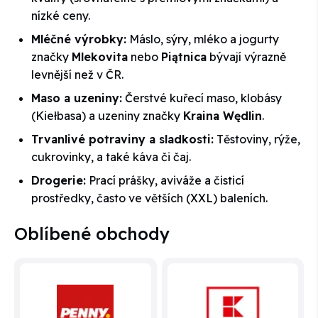
nízké ceny.
Mléčné výrobky:
Máslo, sýry, mléko a jogurty
značky
Mlekovita
nebo
Piątnica
bývají výrazně
levnější než v ČR.
Maso a uzeniny:
Čerstvé kuřecí maso, klobásy
(Kiełbasa) a uzeniny značky
Kraina Wędlin
.
Trvanlivé potraviny a sladkosti:
Těstoviny, rýže,
cukrovinky, a také káva či čaj.
Drogerie:
Prací prášky, aviváže a čisticí
prostředky, často ve větších (XXL) baleních.
Oblíbené obchody