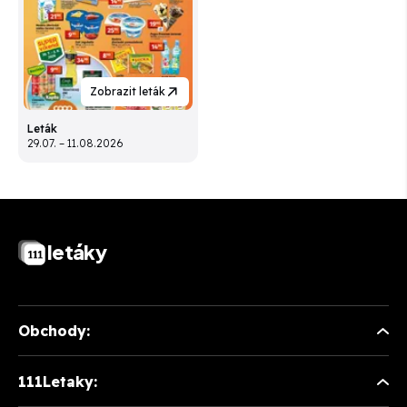
Zobrazit leták
Leták
29.07. – 11.08.2026
letáky
Obchody:
111Letaky: