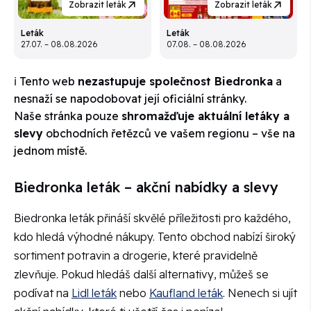
Zobrazit leták
Zobrazit leták
Leták
Leták
27.07. – 08.08.2026
07.08. – 08.08.2026
ℹ️ Tento web
nezastupuje společnost Biedronka
a
nesnaží se napodobovat její oficiální stránky.
Naše stránka pouze
shromažďuje aktuální letáky a
slevy
obchodních řetězců ve vašem regionu – vše na
jednom místě.
Biedronka leták – akční nabídky a slevy
Biedronka leták přináší skvělé příležitosti pro každého,
kdo hledá výhodné nákupy. Tento obchod nabízí široký
sortiment potravin a drogerie, které pravidelně
zlevňuje. Pokud hledáš další alternativy, můžeš se
podívat na
Lidl leták
nebo
Kaufland leták
. Nenech si ujít