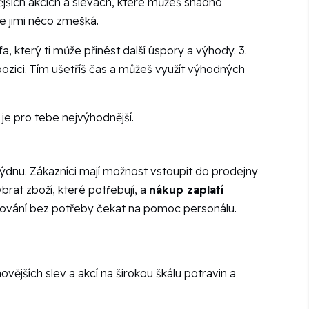
ějších akcích a slevách, které můžeš snadno
e jimi něco zmešká.
a, který ti může přinést další úspory a výhody. 3.
ozici. Tím ušetříš čas a můžeš využít výhodných
 je pro tebe nejvýhodnější.
týdnu. Zákazníci mají možnost vstoupit do prodejny
brat zboží, které potřebují, a
nákup zaplatí
ování bez potřeby čekat na pomoc personálu.
vějších slev a akcí na širokou škálu potravin a