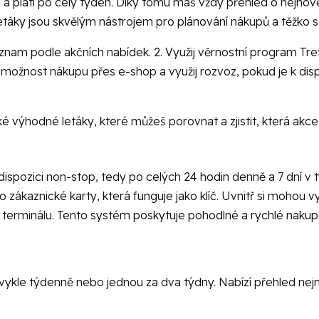
 a platí po celý týden. Díky tomu máš vždy přehled o nejnov
táky jsou skvělým nástrojem pro plánování nákupů a těžko s
seznam podle akčních nabídek. 2. Využij věrnostní program Tref
ožnost nákupu přes e-shop a využij rozvoz, pokud je k disp
ké výhodné letáky, které můžeš porovnat a zjistit, která akce
dispozici non-stop, tedy po celých 24 hodin denně a 7 dní v 
 zákaznické karty, která funguje jako klíč. Uvnitř si mohou vy
erminálu. Tento systém poskytuje pohodlné a rychlé nakup
vykle týdenně nebo jednou za dva týdny. Nabízí přehled nejno