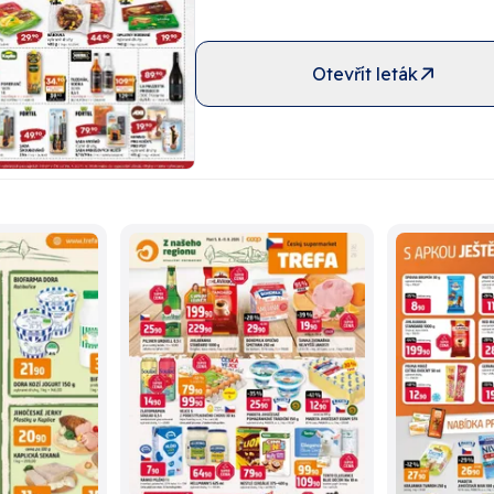
Otevřít leták