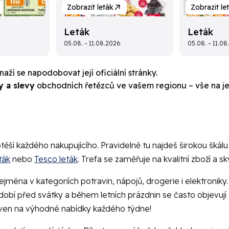
Zobrazit leták
Zobrazit le
Leták
Leták
05.08. – 11.08.2026
05.08. – 11.0
aží se napodobovat její oficiální stránky.
y a slevy
obchodních řetězců ve vašem regionu – vše na j
těší každého nakupujícího. Pravidelně tu najdeš širokou škálu 
eták
nebo
Tesco leták
. Trefa se zaměřuje na kvalitní zboží a s
ejména v kategoriích potravin, nápojů, drogerie i elektroniky
bdobí před svátky a během letních prázdnin se často objevují 
raven na výhodné nabídky každého týdne!