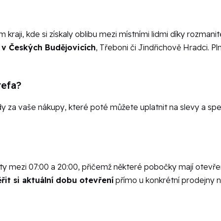
kraji, kde si získaly oblibu mezi místními lidmi díky rozmanit
 v Českých Budějovicích
, Třeboni či Jindřichově Hradci. 
refa?
 za vaše nákupy, které poté můžete uplatnit na slevy a speci
ty mezi 07:00 a 20:00, přičemž některé pobočky mají otevřen
řit si aktuální dobu otevření
přímo u konkrétní prodejny ne