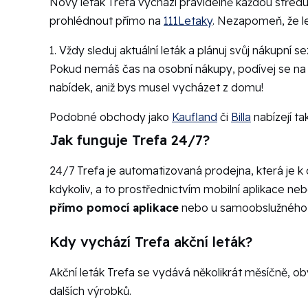
Nový leták Trefa vychází pravidelně každou středu
prohlédnout přímo na
111Letaky
. Nezapomeň, že le
1. Vždy sleduj aktuální leták a plánuj svůj nákupní 
Pokud nemáš čas na osobní nákupy, podívej se na m
nabídek, aniž bys musel vycházet z domu!
Podobné obchody jako
Kaufland
či
Billa
nabízejí ta
Jak funguje Trefa 24/7?
24/7 Trefa je automatizovaná prodejna, která je k 
kdykoliv, a to prostřednictvím mobilní aplikace nebo
přímo pomocí aplikace
nebo u samoobslužného t
Kdy vychází Trefa akční leták?
Akční leták Trefa se vydává několikrát měsíčně, ob
dalších výrobků.