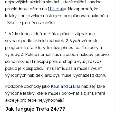
nejnovějších akcích a slevách, které můžeš snadno
prohlédnout přímo na
111Letaky
. Nezapomeň, že
letáky jsou skvělým nástrojem pro plánování nákupů a
těžko se jimi něco zmešká.
1. Vždy sleduj aktuální leták a plánuj svůj nákupní
seznam podle akčních nabídek. 2. Využij věrnostní
program Trefa, který ti může přinést další úspory a
výhody. 3. Pokud nemáš čas na osobní nákupy, podívej
se na možnost nákupu přes e-shop a využij rozvoz,
pokud je k dispozici. Tím ušetříš čas a můžeš využít
výhodných nabídek, aniž bys musel vycházet z domu!
Podobné obchody jako
Kaufland
či
Billa
nabízejí také
výhodné letáky, které můžeš porovnat a zjistit, která
akce je pro tebe nejvýhodnější.
Jak funguje Trefa 24/7?