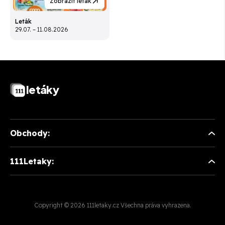
Zobrazit leták
Leták
29.07. – 11.08.2026
letáky
Obchody:
111Letaky:
Copyright © 2026 111letaky.cz Všechna práva vyhrazena.