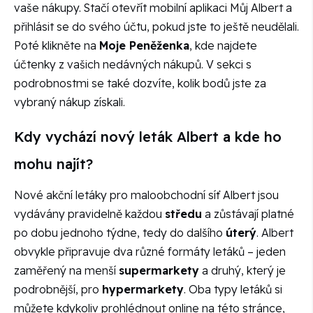
vaše nákupy. Stačí otevřít mobilní aplikaci Můj Albert a
přihlásit se do svého účtu, pokud jste to ještě neudělali.
Poté klikněte na
Moje Peněženka
, kde najdete
účtenky z vašich nedávných nákupů. V sekci s
podrobnostmi se také dozvíte, kolik bodů jste za
vybraný nákup získali.
Kdy vychází nový leták Albert a kde ho
mohu najít?
Nové akční letáky pro maloobchodní síť Albert jsou
vydávány pravidelně každou
středu
a zůstávají platné
po dobu jednoho týdne, tedy do dalšího
úterý
. Albert
obvykle připravuje dva různé formáty letáků – jeden
zaměřený na menší
supermarkety
a druhý, který je
podrobnější, pro
hypermarkety
. Oba typy letáků si
můžete kdykoliv prohlédnout online na této stránce,