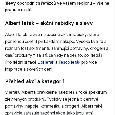
slevy
obchodních řetězců ve vašem regionu – vše na
jednom místě.
Albert leták – akční nabídky a slevy
Albert leták tě zve na úžasné akční nabídky, které ti
pomohou ušetřit při každém nákupu. Vysoká kvalita a
rozmanitost sortimentu zahrnující potraviny, drogerii a
další produkty ti zajistí, že vždy najdeš to, co hledáš.
Prohlédni si také
Lidl leták
a
Tesco leták
pro více
inspirace a skvělých cen!
Přehled akcí a kategorií
V letáku Alberta pravidelně nalezneš široké spektrum
zlevněných produktů. Typicky se jedná o čerstvé
potraviny, nápoje, kosmetiku a drogerii. Albert také
zpravidla zařazuje sezónní akce, jako jsou letní