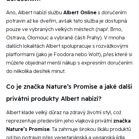
Ano, Albert nabízí službu
Albert Online
s doručením
potravin až ke dveřím, avšak tato služba je dostupná
pouze ve vybraných velkých městech (např. Brno,
Ostrava, Olomouc a vybrané části Prahy). V mnoha
dalších lokalitách Albert spolupracuje s rozvážkovými
platformami (jako je Foodora nebo Wolt), přes které si
můžete objednat menší nákup s expresním doručením
do několika desítek minut.
Co je značka Nature’s Promise a jaké další
privátní produkty Albert nabízí?
Albert klade velký důraz na zdravý životní styl, což
reprezentuje především jeho vlajková privátní
značka
Nature’s Promise
. Ta zahrnuje širokou škálu produktů
od bio potravin přes vegetariánská a veganská jídla