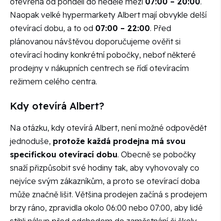
otevřena od pondělí do neděle mezi
07:00 – 20:00
.
Naopak velké hypermarkety Albert mají obvykle delší
otevírací dobu, a to od
07:00 – 22:00
. Před
plánovanou návštěvou doporučujeme ověřit si
otevírací hodiny konkrétní pobočky, neboť některé
prodejny v nákupních centrech se řídí otevíracím
režimem celého centra.
Kdy otevírá Albert?
Na otázku, kdy otevírá Albert, není možné odpovědět
jednoduše,
protože každá prodejna má svou
specifickou otevírací dobu
. Obecně se pobočky
snaží přizpůsobit své hodiny tak, aby vyhovovaly co
nejvíce svým zákazníkům, a proto se otevírací doba
může značně lišit. Většina prodejen začíná s prodejem
brzy ráno, zpravidla okolo 06:00 nebo 07:00, aby lidé
stihli nákup před odchodem do zaměstnání či školy.