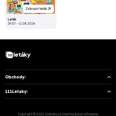
Zobrazit leták
Leták
29.07. – 11.08.2026
letáky
Obchody:
111Letaky:
Copyright © 2026 111letaky.cz Všechna práva vyhrazena.