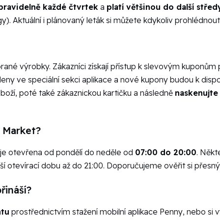
pravidelně každé čtvrtek
a
platí většinou do další střed
). Aktuální i plánovaný leták si můžete kdykoliv prohlédnout
rané výrobky. Zákazníci získají přístup k slevovým kuponům
y ve speciální sekci aplikace a nové kupony budou k dispoz
oží, poté také zákaznickou kartičku a následně
naskenujte
y Market?
je otevřena od pondělí do neděle od
07:00 do 20:00
. Někt
otevírací dobu až do 21:00. Doporučujeme ověřit si přesný ča
řináší?
ntu
prostřednictvím stažení mobilní aplikace Penny, nebo si 