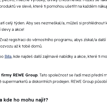
ky produktů ve slevě, které ti pomohou ušetřit na každém nák
atí celý týden. Aby ses nezmeškal/a, můžeš si prohlédnout 
í slevy a akce!
2. Zvaž registraci do věrnostního programu, abys získal/a dal
rozvozu až k tobě domů.
bo
Billa
, kde najdeš další zajímavé nabídky a akce, které ti 
 firmy REWE Group
. Tato společnost se řadí mezi přední
ě supermarketů a diskontních prodejen. REWE Group působí n
a kde ho mohu najít?