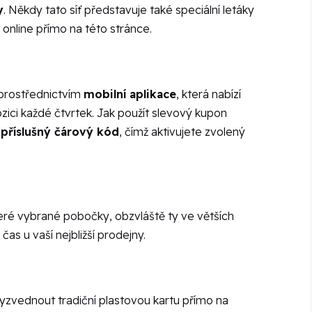
y
. Někdy tato síť představuje také speciální letáky
 online přímo na této stránce.
 prostřednictvím
mobilní aplikace
, která nabízí
ici každé čtvrtek. Jak použít slevový kupon
 příslušný čárový kód
, čímž aktivujete zvolený
eré vybrané pobočky, obzvláště ty ve větších
s u vaší nejbližší prodejny.
vyzvednout tradiční plastovou kartu přímo na