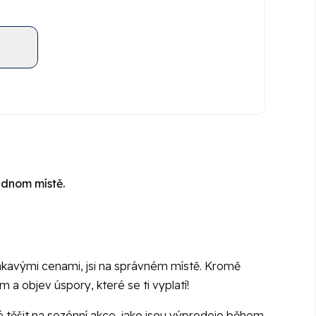
ednom místě.
 lákavými cenami, jsi na správném místě. Kromě
 a objev úspory, které se ti vyplatí!
é těšit na sezónní akce, jako jsou výprodeje během