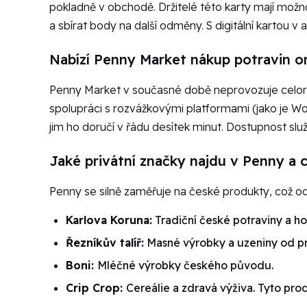
pokladně v obchodě. Držitelé této karty mají možn
a sbírat body na další odměny. S digitální kartou v
Nabízí Penny Market nákup potravin o
Penny Market v současné době neprovozuje celorep
spolupráci s rozvážkovými platformami (jako je Wo
jim ho doručí v řádu desítek minut. Dostupnost s
Jaké privátní značky najdu v Penny a 
Penny se silně zaměřuje na české produkty, což odráž
Karlova Koruna:
Tradiční české potraviny a ho
Řezníkův talíř:
Masné výrobky a uzeniny od p
Boni:
Mléčné výrobky českého původu.
Crip Crop:
Cereálie a zdravá výživa. Tyto pro