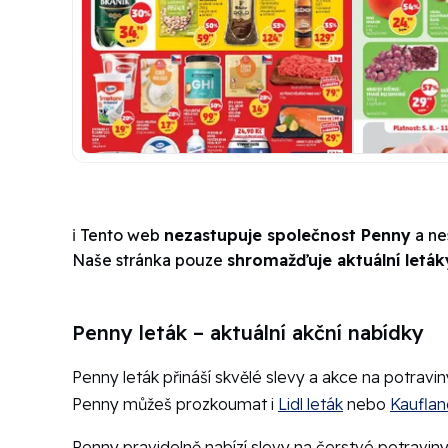
ℹ️ Tento web
nezastupuje společnost Penny
a nes
Naše stránka pouze
shromažďuje aktuální leták
Penny leták – aktuální akční nabídky
Penny leták přináší skvělé slevy a akce na potravi
Penny můžeš prozkoumat i
Lidl leták
nebo
Kauflan
Penny pravidelně nabízí slevy na čerstvé potravin