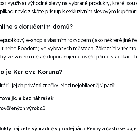
ost využívat výhodné slevy na vybrané produkty, které jsou o
 aplikaci navíc získáte přístup k exkluzivním slevovým kupónům
nline s doručením domů?
ublikový e-shop s vlastním rozvozem (jako některé jiné řet
lt nebo Foodora) ve vybraných městech. Zákazníci v těchto l
lužby ve vašem městě doporučujeme ověřit přímo v aplikacích
co je Karlova Koruna?
í i jejich privátní značky. Mezi nejoblíbenější patří:
tová jídla bez náhražek.
rověřených výrobců.
dukty najdete výhradně v prodejnách Penny a často se obje