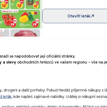
Otevřít leták
naží se napodobovat její oficiální stránky.
y a slevy
obchodních řetězců ve vašem regionu – vše na j
ny, drogerii a další potřeby. Pokud hledáš příjemné nákupy s
d leták
, kde najdeš zajímavé nabídky. Udělej si nákupní seznam
y, pečivo, mléčné výrobky, drinky či kosmetiku. Můžeš se tak