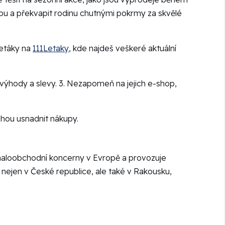
upu a překvapit rodinu chutnými pokrmy za skvělé
letáky na
111Letaky
, kde najdeš veškeré aktuální
ší výhody a slevy. 3. Nezapomeň na jejich e-shop,
mohou usnadnit nákupy.
 maloobchodní koncerny v Evropě a provozuje
ejen v České republice, ale také v Rakousku,