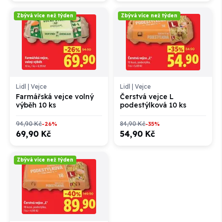
Zbývá více než týden
Zbývá více než týden
Lidl
|
Vejce
Lidl
|
Vejce
Farmářská vejce volný
Čerstvá vejce L
výběh 10 ks
podestýlková 10 ks
94,90 Kč
84,90 Kč
-26%
-35%
69,90 Kč
54,90 Kč
Zbývá více než týden