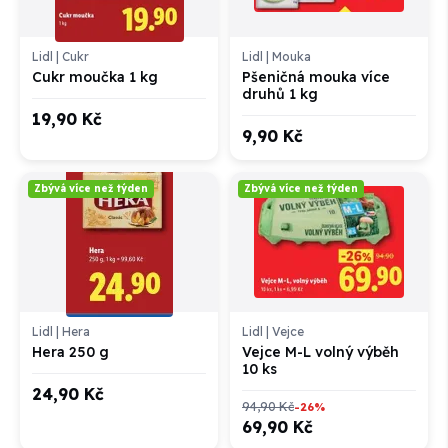
Lidl
|
Cukr
Lidl
|
Mouka
Cukr moučka 1 kg
Pšeničná mouka více
druhů 1 kg
19,90 Kč
9,90 Kč
Zbývá více než týden
Zbývá více než týden
Lidl
|
Hera
Lidl
|
Vejce
Hera 250 g
Vejce M-L volný výběh
10 ks
24,90 Kč
94,90 Kč
-26%
69,90 Kč