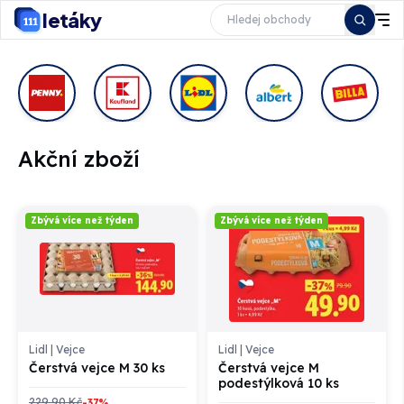
letáky
Akční zboží
Zbývá více než týden
Zbývá více než týden
Lidl
|
Vejce
Lidl
|
Vejce
Čerstvá vejce M 30 ks
Čerstvá vejce M
podestýlková 10 ks
229,90 Kč
-37%