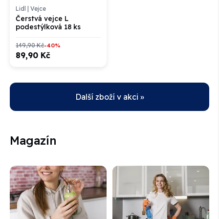
Lidl
|
Vejce
Čerstvá vejce L
podestýlková 18 ks
149,90 Kč
-40%
89,90 Kč
Další zboží v akci »
Magazín