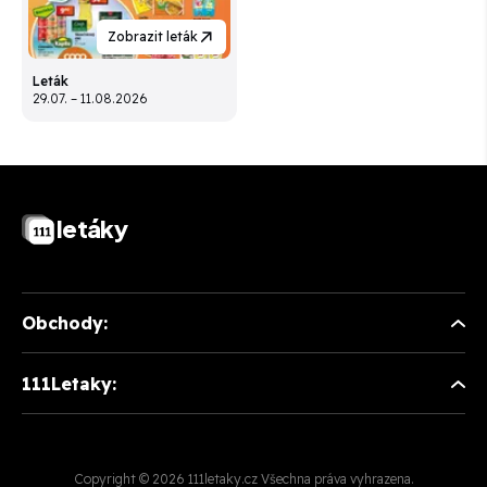
Zobrazit leták
Leták
29.07. – 11.08.2026
letáky
Obchody:
111Letaky:
Copyright © 2026 111letaky.cz Všechna práva vyhrazena.