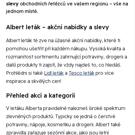
slevy
obchodních řetězců ve vašem regionu – vše na
jednom místě.
Albert leták – akční nabídky a slevy
Albert leták tě zve na úžasné akční nabídky, které ti
pomohou ušetřit při každém nákupu. Vysoká kvalita a
rozmanitost sortimentu zahrnující potraviny, drogerii a
další produkty ti zajistí, že vždy najdeš to, co hledáš.
Prohlédni si také
Lidl leták
a
Tesco leták
pro více
inspirace a skvělých cen!
Přehled akcí a kategorií
V letáku Alberta pravidelně nalezneš široké spektrum
zlevněných produktů. Typicky se jedná o čerstvé
potraviny, nápoje, kosmetiku a drogerii. Albert také
zpravidla zařazuje sezónní akce, jako jsou letní