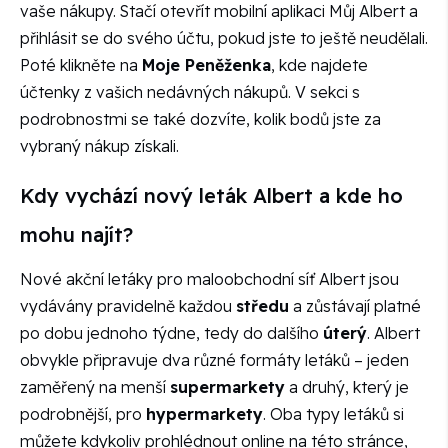
vaše nákupy. Stačí otevřít mobilní aplikaci Můj Albert a
přihlásit se do svého účtu, pokud jste to ještě neudělali.
Poté klikněte na
Moje Peněženka
, kde najdete
účtenky z vašich nedávných nákupů. V sekci s
podrobnostmi se také dozvíte, kolik bodů jste za
vybraný nákup získali.
Kdy vychází nový leták Albert a kde ho
mohu najít?
Nové akční letáky pro maloobchodní síť Albert jsou
vydávány pravidelně každou
středu
a zůstávají platné
po dobu jednoho týdne, tedy do dalšího
úterý
. Albert
obvykle připravuje dva různé formáty letáků – jeden
zaměřený na menší
supermarkety
a druhý, který je
podrobnější, pro
hypermarkety
. Oba typy letáků si
můžete kdykoliv prohlédnout online na této stránce,