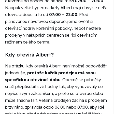
otevřena od pondělí do neděle mezi
07:00 – 20:00
.
Naopak velké hypermarkety Albert mají obvykle delší
otevírací dobu, a to od
07:00 – 22:00
. Před
plánovanou návštěvou doporučujeme ověřit si
otevírací hodiny konkrétní pobočky, neboť některé
prodejny v nákupních centrech se řídí otevíracím
režimem celého centra.
Kdy otevírá Albert?
Na otázku, kdy otevírá Albert, není možné odpovědět
jednoduše,
protože každá prodejna má svou
specifickou otevírací dobu
. Obecně se pobočky
snaží přizpůsobit své hodiny tak, aby vyhovovaly co
nejvíce svým zákazníkům, a proto se otevírací doba
může značně lišit. Většina prodejen začíná s prodejem
brzy ráno, zpravidla okolo 06:00 nebo 07:00, aby lidé
stihli nákup před odchodem do zaměstnání či školy.