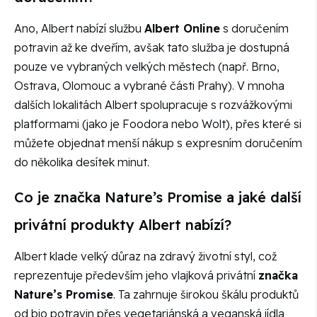
Ano, Albert nabízí službu
Albert Online
s doručením
potravin až ke dveřím, avšak tato služba je dostupná
pouze ve vybraných velkých městech (např. Brno,
Ostrava, Olomouc a vybrané části Prahy). V mnoha
dalších lokalitách Albert spolupracuje s rozvážkovými
platformami (jako je Foodora nebo Wolt), přes které si
můžete objednat menší nákup s expresním doručením
do několika desítek minut.
Co je značka Nature’s Promise a jaké další
privátní produkty Albert nabízí?
Albert klade velký důraz na zdravý životní styl, což
reprezentuje především jeho vlajková privátní
značka
Nature’s Promise
. Ta zahrnuje širokou škálu produktů
od bio potravin přes vegetariánská a veganská jídla