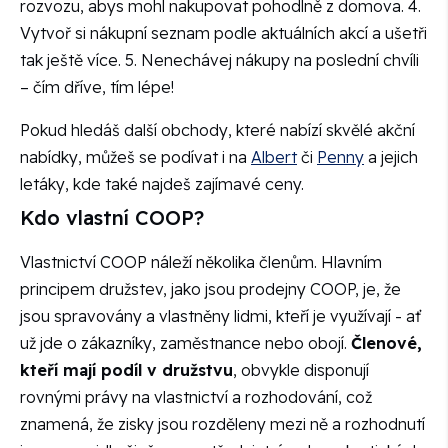
rozvozu, abys mohl nakupovat pohodlně z domova. 4.
Vytvoř si nákupní seznam podle aktuálních akcí a ušetři
tak ještě více. 5. Nenechávej nákupy na poslední chvíli
– čím dříve, tím lépe!
Pokud hledáš další obchody, které nabízí skvělé akční
nabídky, můžeš se podívat i na
Albert
či
Penny
a jejich
letáky, kde také najdeš zajímavé ceny.
Kdo vlastní COOP?
Vlastnictví COOP náleží několika členům. Hlavním
principem družstev, jako jsou prodejny COOP, je, že
jsou spravovány a vlastněny lidmi, kteří je využívají - ať
už jde o zákazníky, zaměstnance nebo obojí.
Členové,
kteří mají podíl v družstvu
, obvykle disponují
rovnými právy na vlastnictví a rozhodování, což
znamená, že zisky jsou rozděleny mezi ně a rozhodnutí