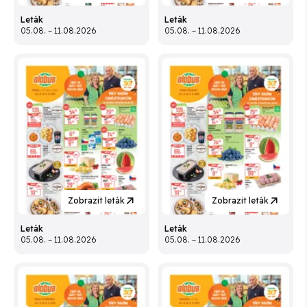
Leták
Leták
05.08. – 11.08.2026
05.08. – 11.08.2026
Zobrazit leták
Zobrazit leták
Leták
Leták
05.08. – 11.08.2026
05.08. – 11.08.2026