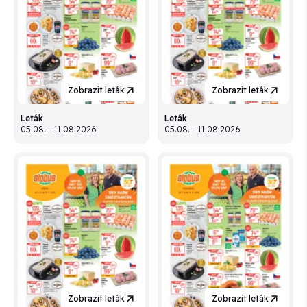
Zobrazit leták
Zobrazit leták
Leták
Leták
05.08. – 11.08.2026
05.08. – 11.08.2026
Zobrazit leták
Zobrazit leták