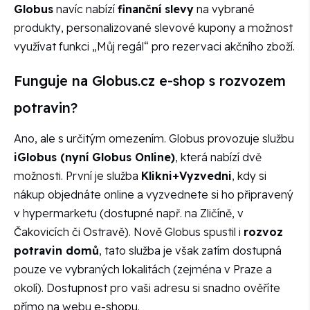
Globus
navíc nabízí
finanční slevy
na vybrané
produkty, personalizované slevové kupony a možnost
využívat funkci „Můj regál“ pro rezervaci akčního zboží.
Funguje na Globus.cz e-shop s rozvozem
potravin?
Ano, ale s určitým omezením. Globus provozuje službu
iGlobus (nyní Globus Online)
, která nabízí dvě
možnosti. První je služba
Klikni+Vyzvedni
, kdy si
nákup objednáte online a vyzvednete si ho připravený
v hypermarketu (dostupné např. na Zličíně, v
Čakovicích či Ostravě). Nově Globus spustil i
rozvoz
potravin domů
, tato služba je však zatím dostupná
pouze ve vybraných lokalitách (zejména v Praze a
okolí). Dostupnost pro vaši adresu si snadno ověříte
přímo na webu e-shopu.