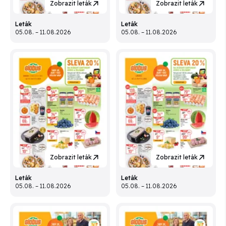
Zobrazit leták
Zobrazit leták
Leták
Leták
05.08. – 11.08.2026
05.08. – 11.08.2026
Zobrazit leták
Zobrazit leták
Leták
Leták
05.08. – 11.08.2026
05.08. – 11.08.2026