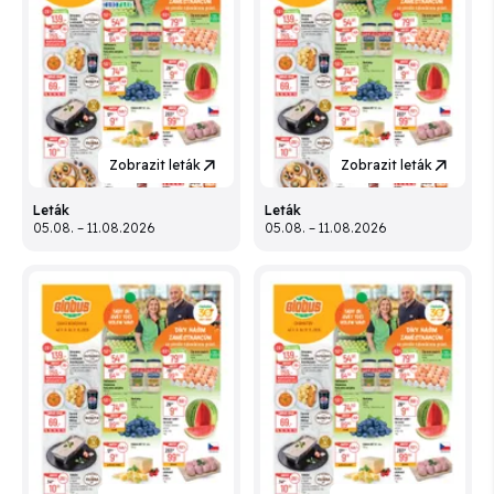
Zobrazit leták
Zobrazit leták
Leták
Leták
05.08. – 11.08.2026
05.08. – 11.08.2026