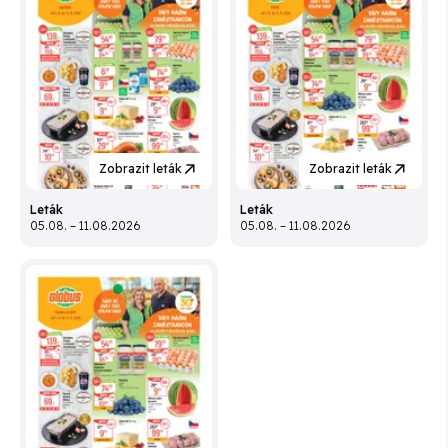
Zobrazit leták
Zobrazit leták
Leták
Leták
05.08. – 11.08.2026
05.08. – 11.08.2026