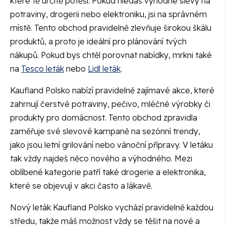
které tě určitě potěší. Pokud hledáš výhodné slevy na
potraviny, drogerii nebo elektroniku, jsi na správném
místě. Tento obchod pravidelně zlevňuje širokou škálu
produktů, a proto je ideální pro plánování tvých
nákupů. Pokud bys chtěl porovnat nabídky, mrkni také
na
Tesco leták
nebo
Lidl leták
.
Kaufland Polsko nabízí pravidelně zajímavé akce, které
zahrnují čerstvé potraviny, pečivo, mléčné výrobky či
produkty pro domácnost. Tento obchod zpravidla
zaměřuje své slevové kampaně na sezónní trendy,
jako jsou letní grilování nebo vánoční přípravy. V letáku
tak vždy najdeš něco nového a výhodného. Mezi
oblíbené kategorie patří také drogerie a elektronika,
které se objevují v akci často a lákavě.
Nový leták Kaufland Polsko vychází pravidelně každou
středu, takže máš možnost vždy se těšit na nové a