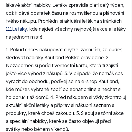
lákavé akční nabídky. Letáky zpravidla platí celý týden,
což ti dává dostatek času na rozmyšlenou a plánování
tvého nákupu. Prohlédni si aktuální leták na stránkách
111Letaky
, kde najdeš všechny nejnovější akce a letáky
na jednom místě.
1. Pokud chceš nakupovat chytře, začni tím, že budeš
sledovat nabídky Kaufland Polsko pravidelně. 2.
Nezapomeň si pořídit věrnostní kartu, která ti zajistí
ještě více výhod z nákupů. 3. V případě, že nemáš čas
vyrazit do obchodu, podívej se na e-shop Kaufland,
kde můžeš vybrané zboží objednat online a nechat si
ho doručit až domů. 4. Před nákupem si vždy zkontroluj
aktuální akční letáky a připrav si nákupní seznam s
produkty, které chceš zakoupit. 5. Sleduj sezónní akce
a speciální nabídky, které se často objevují před
svátky nebo během víkendů.