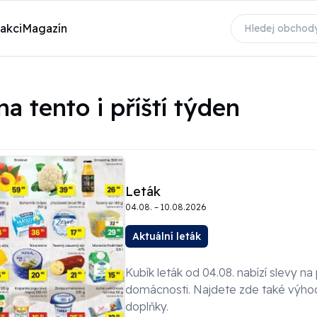
 akci
Magazín
a tento i příští týden
Leták
04.08. – 10.08.2026
Aktuální leták
Kubík leták od 04.08. nabízí slevy na
domácnosti. Najdete zde také výhod
doplňky.