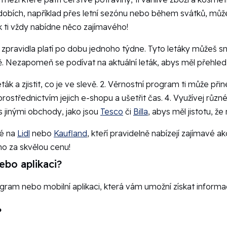
obích, například přes letní sezónu nebo během svátků, můžeš 
 ti vždy nabídne něco zajímavého!
zpravidla platí po dobu jednoho týdne. Tyto letáky můžeš s
. Nezapomeň se podívat na aktuální leták, abys měl přehled 
 a zjistit, co je ve slevě. 2. Věrnostní program ti může přinés
střednictvím jejich e-shopu a ušetřit čas. 4. Využívej různé
s jinými obchody, jako jsou
Tesco
či
Billa
, abys měl jistotu, ž
ké na
Lidl
nebo
Kaufland
, kteří pravidelně nabízejí zajímavé a
ho za skvělou cenu!
bo aplikaci?
ram nebo mobilní aplikaci, která vám umožní získat informac
?