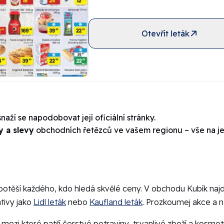
Otevřít leták
naží se napodobovat její oficiální stránky.
y a slevy
obchodních řetězců ve vašem regionu – vše na j
é potěší každého, kdo hledá skvělé ceny. V obchodu Kubík naj
tivy jako
Lidl leták
nebo
Kaufland leták
. Prozkoumej akce a na
 mezi které patří čerstvé potraviny, trvanlivé zboží a kosmet