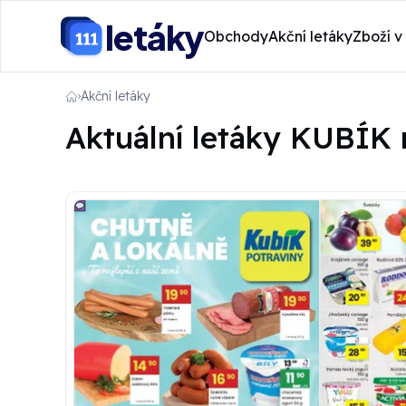
letáky
Obchody
Akční letáky
Zboží v
Akční letáky
Aktuální letáky KUBÍK n