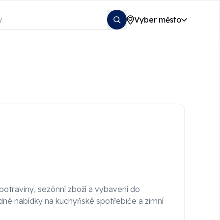
Vyber město
 potraviny, sezónní zboží a vybavení do
né nabídky na kuchyňské spotřebiče a zimní