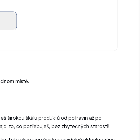
ednom místě.
deš širokou škálu produktů od potravin až po
jdi to, co potřebuješ, bez zbytečných starostí!
ika. Tyto akce jsou často pravidelně aktualizovány,