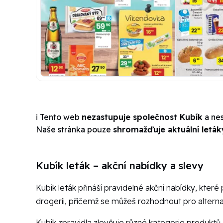
ℹ️ Tento web
nezastupuje společnost Kubík
a nes
Naše stránka pouze
shromažďuje aktuální leták
Kubík leták – akční nabídky a slevy
Kubík leták přináší pravidelné akční nabídky, kter
drogerii, přičemž se můžeš rozhodnout pro alterna
Kubík zpravidla zlevňuje různé kategorie produktů,