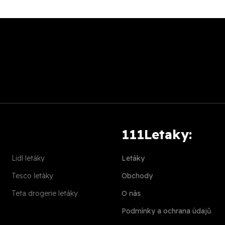
111Letaky:
Lidl letáky
Letáky
Tesco letáky
Obchody
Teta drogerie letáky
O nás
Podmínky a ochrana údajů