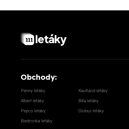
letáky
Obchody:
Penny letáky
Kaufland letáky
Albert letáky
Billa letáky
Pepco letáky
Globus letáky
Biedronka letáky