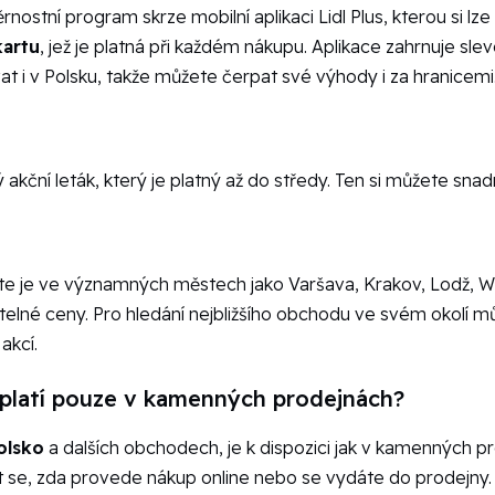
nostní program skrze mobilní aplikaci Lidl Plus, kterou si lze
kartu
, jež je platná při každém nákupu. Aplikace zahrnuje sle
vat i v Polsku, takže můžete čerpat své výhody i za hranicemi
ý akční leták, který je platný až do středy. Ten si můžete sn
dete je ve významných městech jako Varšava, Krakov, Lodž, W
atelné ceny. Pro hledání nejbližšího obchodu ve svém okolí mů
akcí.
o platí pouze v kamenných prodejnách?
olsko
a dalších obchodech, je k dispozici jak v kamenných pro
 se, zda provede nákup online nebo se vydáte do prodejny.