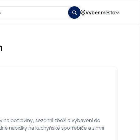
Vyber město
n
evy na potraviny, sezónní zboží a vybavení do
né nabídky na kuchyňské spotřebiče a zimní