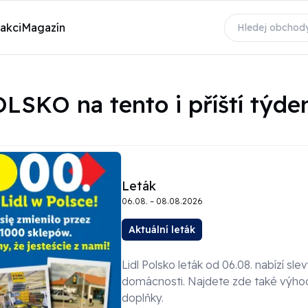
 akci
Magazín
LSKO na tento i příští týde
Leták
06.08. – 08.08.2026
Aktuální leták
Lidl Polsko leták od 06.08. nabízí sl
domácnosti. Najdete zde také výhod
doplňky.