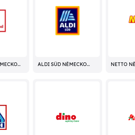
ĚMECKO
ALDI SÜD NĚMECKO
NETTO N
LETÁKY
LETÁKY