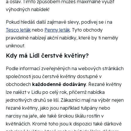
a oslav. Tímto způsobem můžeš maximálně využít
výhodných nabídek!
Pokud hledáš další zajímavé slevy, podívej se i na
Tesco leták
nebo
Penny leták
. Tyto obchody
pravidelně nabízejí akční nabídky, které by ti neměly
uniknout.
Kdy má Lidl čerstvé květiny?
Podle informací zveřejněných na webových stránkách
společnosti jsou čerstvé květiny dostupné v
obchodech
každodenně dodávány
. Řezané květiny
lze nalézt v Lidlu po celý rok, přičemž nabídka
jednotlivých druhů se liší. Zákazníci mají na výběr nejen
řezané květiny, jako jsou například tulipány nebo
narcisy na jaře, ale také širokou škálu rostlin v
květináčích. Kromě toho jsou k dispozici také dárkově