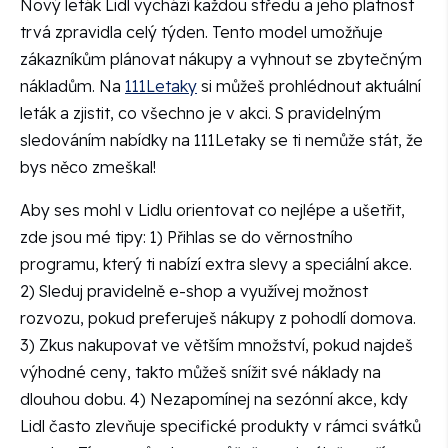
Nový leták Lidl vychází každou středu a jeho platnost
trvá zpravidla celý týden. Tento model umožňuje
zákazníkům plánovat nákupy a vyhnout se zbytečným
nákladům. Na
111Letaky
si můžeš prohlédnout aktuální
leták a zjistit, co všechno je v akci. S pravidelným
sledováním nabídky na 111Letaky se ti nemůže stát, že
bys něco zmeškal!
Aby ses mohl v Lidlu orientovat co nejlépe a ušetřit,
zde jsou mé tipy: 1) Přihlas se do věrnostního
programu, který ti nabízí extra slevy a speciální akce.
2) Sleduj pravidelně e-shop a využívej možnost
rozvozu, pokud preferuješ nákupy z pohodlí domova.
3) Zkus nakupovat ve větším množství, pokud najdeš
výhodné ceny, takto můžeš snížit své náklady na
dlouhou dobu. 4) Nezapomínej na sezónní akce, kdy
Lidl často zlevňuje specifické produkty v rámci svátků