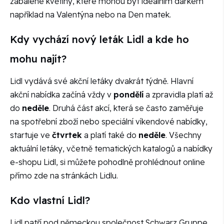
zabalené květiny, které mohou být ideálním dárkem
například na Valentýna nebo na Den matek.
Kdy vychází nový leták Lidl a kde ho
mohu najít?
Lidl vydává své akční letáky dvakrát týdně. Hlavní
akční nabídka začíná vždy v
pondělí
a zpravidla platí až
do
neděle
. Druhá část akcí, která se často zaměřuje
na spotřební zboží nebo speciální víkendové nabídky,
startuje ve
čtvrtek
a platí také do
neděle
. Všechny
aktuální letáky, včetně tematických katalogů a nabídky
e-shopu Lidl, si můžete pohodlně prohlédnout online
přímo zde na stránkách Lidlu.
Kdo vlastní Lidl?
Lidl patří pod německou společnost Schwarz Gruppe,