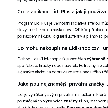
Co je aplikace Lidl Plus a jak ji používa
Program Lidl Plus je věrnostní iniciativa, kterou m
slevy, musíte nejen naskenovat QR kód při placení,
po každém nákupu, digitální účtenky a plánovací p
Co mohu nakoupit na Lidl-shop.cz? Fun
E-shop Lidlu (Lidl-shop.cz) je zaměřen
výhradně n
spotřebiče, hračky nebo nábytek. Potraviny lze z
a častým akcím na dopravu zdarma nad určitou čá
Jaké jsou nejznámější privátní značky L
Lidl je vyhlášený svými privátními značkami, které t
po
mléčných výrobcích značky Pilos
, masných
zboží, kde dominuje značka
Parkside pro domácí