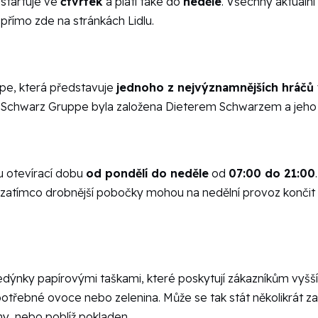
 startuje ve
čtvrtek
a platí také do
neděle
. Všechny aktuální
přímo zde na stránkách Lidlu.
pe, která představuje
jednoho z nejvýznamnějších hráčů
ost Schwarz Gruppe byla založena Dieterem Schwarzem a jeho
u otevírací dobu
od pondělí do neděle
od
07:00 do 21:00
 zatímco drobnější pobočky mohou na nedělní provoz končit 
dýnky papírovými taškami, které poskytují zákazníkům vyšší
ci potřebné ovoce nebo zelenina. Může se tak stát několikrát 
ny, nebo poblíž pokladen.