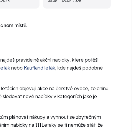
8.2026
03.08. – 09.08.2026
ednom místě.
 najdeš pravidelně akční nabídky, které potěší
leták
nebo
Kaufland leták
, kde najdeš podobné
 letácích objevují akce na čerstvé ovoce, zeleninu,
 sledovat nové nabídky v kategoriích jako je
zníkům plánovat nákupy a vyhnout se zbytečným
váním nabídky na 111Letaky se ti nemůže stát, že