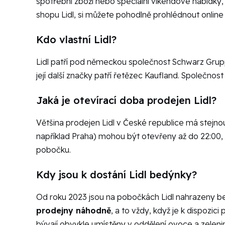
spotřební zboží nebo speciální víkendové nabídky,
shopu Lidl, si můžete pohodlně prohlédnout online 
Kdo vlastní Lidl?
Lidl patří pod německou společnost Schwarz Grup
její další značky patří řetězec Kaufland. Společn
Jaká je otevírací doba prodejen Lidl?
Většina prodejen Lidl v České republice má stejno
například Praha) mohou být otevřeny až do 22:00,
pobočku.
Kdy jsou k dostání Lidl bedýnky?
Od roku 2023 jsou na pobočkách Lidl nahrazeny be
prodejny náhodně
, a to vždy, když je k dispozi
bývají obvykle umístěny v oddělení ovoce a zeleni