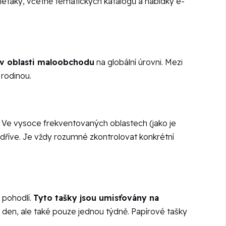
 letáky, včetně tematických katalogů a nabídky e-
 v oblasti maloobchodu
na globální úrovni. Mezi
 rodinou.
. Ve vysoce frekventovaných oblastech (jako je
dříve. Je vždy rozumné zkontrolovat konkrétní
 pohodlí.
Tyto tašky jsou umisťovány na
za den, ale také pouze jednou týdně. Papírové tašky