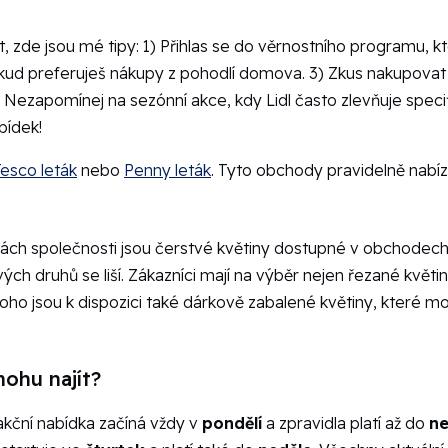
, zde jsou mé tipy: 1) Přihlas se do věrnostního programu, kter
okud preferuješ nákupy z pohodlí domova. 3) Zkus nakupova
 Nezapomínej na sezónní akce, kdy Lidl často zlevňuje speci
bídek!
esco leták
nebo
Penny leták
. Tyto obchody pravidelně nabíze
ách společnosti jsou čerstvé květiny dostupné v obchodec
vých druhů se liší. Zákazníci mají na výběr nejen řezané květin
ě toho jsou k dispozici také dárkově zabalené květiny, které
mohu najít?
 akční nabídka začíná vždy v
pondělí
a zpravidla platí až do
ne