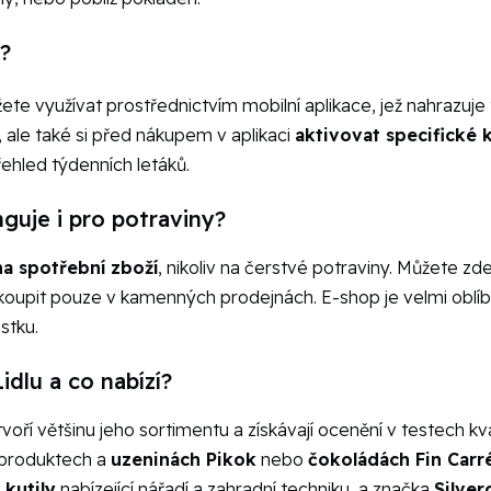
t?
ůžete využívat prostřednictvím mobilní aplikace, jež nahrazuje
 ale také si před nákupem v aplikaci
aktivovat specifické
řehled týdenních letáků.
guje i pro potraviny?
a spotřební zboží
, nikoliv na čerstvé potraviny. Můžete zd
akoupit pouze v kamenných prodejnách. E-shop je velmi oblí
stku.
idlu a co nabízí?
voří většinu jeho sortimentu a získávají ocenění v testech kval
 produktech a
uzeninách Pikok
nebo
čokoládách Fin Carr
 kutily
nabízející nářadí a zahradní techniku, a značka
Silver