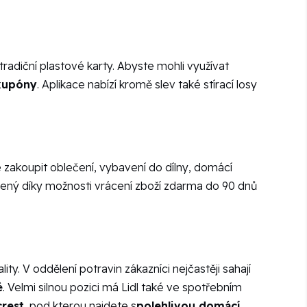
 tradiční plastové karty. Abyste mohli využívat
 kupóny
. Aplikace nabízí kromě slev také stírací losy
e zakoupit oblečení, vybavení do dílny, domácí
bený díky možnosti vrácení zboží zdarma do 90 dnů
ity. V oddělení potravin zákazníci nejčastěji sahají
é
. Velmi silnou pozici má Lidl také ve spotřebním
crest
, pod kterou najdete s
polehlivou domácí