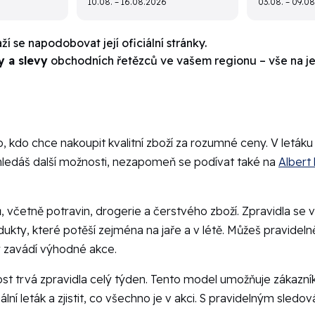
10.08. – 16.08.2026
03.08. – 09.0
ží se napodobovat její oficiální stránky.
y a slevy
obchodních řetězců ve vašem regionu – vše na j
o, kdo chce nakoupit kvalitní zboží za rozumné ceny. V letáku
 hledáš další možnosti, nezapomeň se podívat také na
Albert 
, včetně potravin, drogerie a čerstvého zboží. Zpravidla se v
kty, které potěší zejména na jaře a v létě. Můžeš pravidelně
ky zavádí výhodné akce.
tnost trvá zpravidla celý týden. Tento model umožňuje záka
ní leták a zjistit, co všechno je v akci. S pravidelným sledo