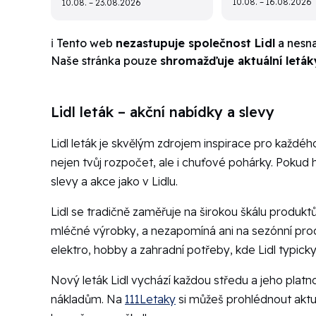
10.08. – 16.08.2026
10.08. – 23.08.2026
ℹ️ Tento web
nezastupuje společnost Lidl
a nesna
Naše stránka pouze
shromažďuje aktuální leták
Lidl leták – akční nabídky a slevy
Lidl leták je skvělým zdrojem inspirace pro každéh
nejen tvůj rozpočet, ale i chuťové pohárky. Pokud
slevy a akce jako v Lidlu.
Lidl se tradičně zaměřuje na širokou škálu produktů
mléčné výrobky, a nezapomíná ani na sezónní produ
elektro, hobby a zahradní potřeby, kde Lidl typic
Nový leták Lidl vychází každou středu a jeho pla
nákladům. Na
111Letaky
si můžeš prohlédnout aktuál