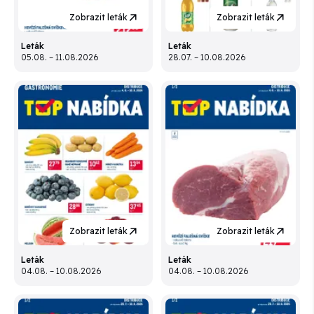
Zobrazit leták
Zobrazit leták
Leták
Leták
05.08. – 11.08.2026
28.07. – 10.08.2026
Zobrazit leták
Zobrazit leták
Leták
Leták
04.08. – 10.08.2026
04.08. – 10.08.2026