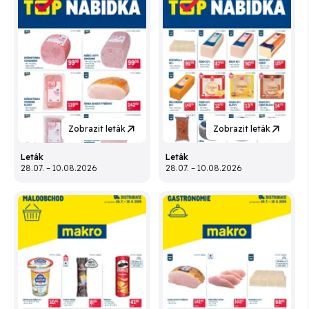
Zobrazit leták
Zobrazit leták
Leták
Leták
28.07. – 10.08.2026
28.07. – 10.08.2026