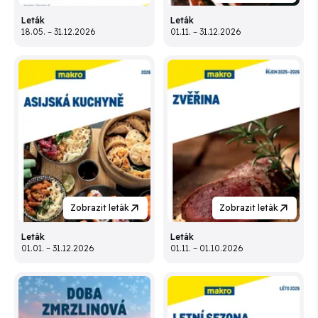
Leták
Leták
18.05. – 31.12.2026
01.11. – 31.12.2026
Zobrazit leták
Zobrazit leták
Leták
Leták
01.01. – 31.12.2026
01.11. – 01.10.2026