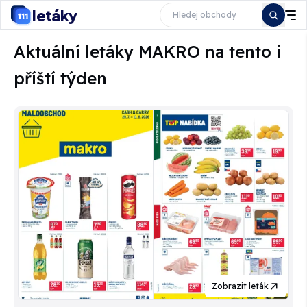
letáky
Aktuální letáky MAKRO na tento i
příští týden
Zobrazit leták