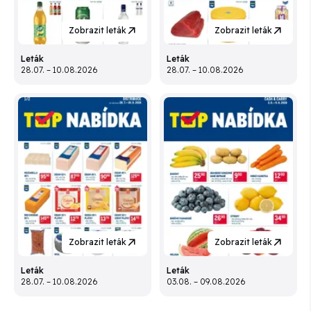
Zobrazit leták
Zobrazit leták
Leták
Leták
28.07. – 10.08.2026
28.07. – 10.08.2026
Zobrazit leták
Zobrazit leták
Leták
Leták
28.07. – 10.08.2026
03.08. – 09.08.2026