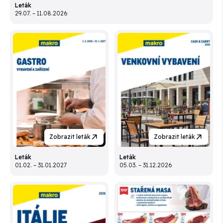
Leták
29.07. – 11.08.2026
Zobrazit leták
Zobrazit leták
Leták
Leták
01.02. – 31.01.2027
05.03. – 31.12.2026