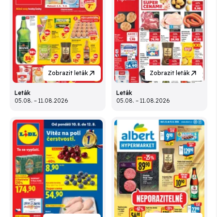
Zobrazit leták
Zobrazit leták
Leták
Leták
05.08. – 11.08.2026
05.08. – 11.08.2026