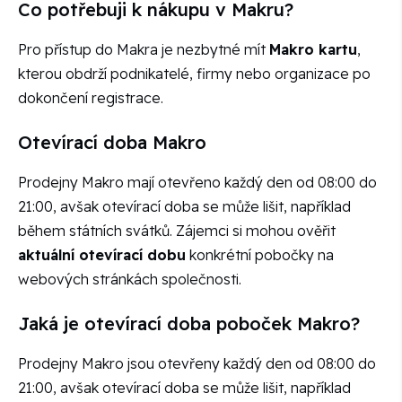
Co potřebuji k nákupu v Makru?
Pro přístup do Makra je nezbytné mít
Makro kartu
,
kterou obdrží podnikatelé, firmy nebo organizace po
dokončení registrace.
Otevírací doba Makro
Prodejny Makro mají otevřeno každý den od 08:00 do
21:00, avšak otevírací doba se může lišit, například
během státních svátků. Zájemci si mohou ověřit
aktuální otevírací dobu
konkrétní pobočky na
webových stránkách společnosti.
Jaká je otevírací doba poboček Makro?
Prodejny Makro jsou otevřeny každý den od 08:00 do
21:00, avšak otevírací doba se může lišit, například