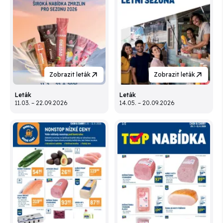
Zobrazit leták
Zobrazit leták
Leták
Leták
11.03. – 22.09.2026
14.05. – 20.09.2026