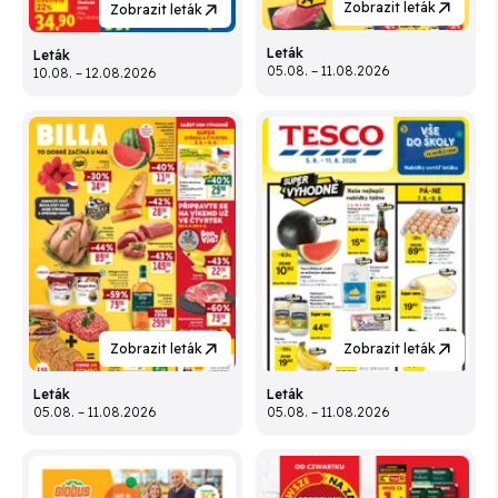
Zobrazit leták
Zobrazit leták
Leták
Leták
05.08. – 11.08.2026
10.08. – 12.08.2026
Zobrazit leták
Zobrazit leták
Leták
Leták
05.08. – 11.08.2026
05.08. – 11.08.2026