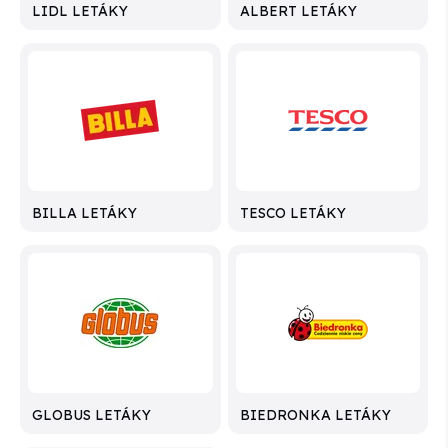
LIDL LETÁKY
ALBERT LETÁKY
BILLA LETÁKY
TESCO LETÁKY
GLOBUS LETÁKY
BIEDRONKA LETÁKY