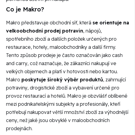
Co je Makro?
Makro představuje obchodní síť, která
se orientuje na
velkoobchodní prodej potravin
, nápojů,
spotřebního zboží a dalších položek určených pro
restaurace, hotely, maloobchodníky a další firmy.
Tento způsob prodeje je často označován jako cash
and carry, což naznačuje, že zákazníci nakupují ve
velkých objemech a platí v hotovosti nebo kartou.
Makro
poskytuje široký výběr produktů
, zahrnující
potraviny, drogistické zboží a vybavení určené pro
provoz restaurací a hotelů. Makro je obzvlášť oblíbené
mezi podnikatelskými subjekty a profesionály, kteří
potřebují nakupovat větší množství zboží za výhodnější
ceny, než jaké jsou obvyklé v maloobchodních
prodejnách.