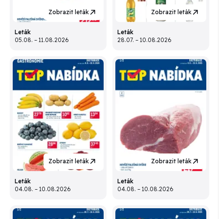
Zobrazit leták
Zobrazit leták
Leták
Leták
05.08. – 11.08.2026
28.07. – 10.08.2026
Zobrazit leták
Zobrazit leták
Leták
Leták
04.08. – 10.08.2026
04.08. – 10.08.2026