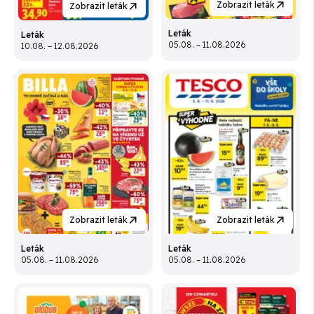
Zobrazit leták
Zobrazit leták
Leták
Leták
05.08. – 11.08.2026
10.08. – 12.08.2026
Zobrazit leták
Zobrazit leták
Leták
Leták
05.08. – 11.08.2026
05.08. – 11.08.2026