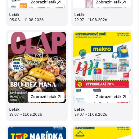
Zobrazit leták
Zobrazit leták
Leták
Leták
05.08. – 11.08.2026
29.07. – 11.08.2026
Zobrazit leták
Zobrazit leták
Leták
Leták
29.07. – 11.08.2026
29.07. – 11.08.2026