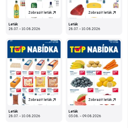
Zobrazit leták
Zobrazit leták
Leták
Leták
28.07. – 10.08.2026
28.07. – 10.08.2026
Zobrazit leták
Zobrazit leták
Leták
Leták
28.07. – 10.08.2026
03.08. – 09.08.2026