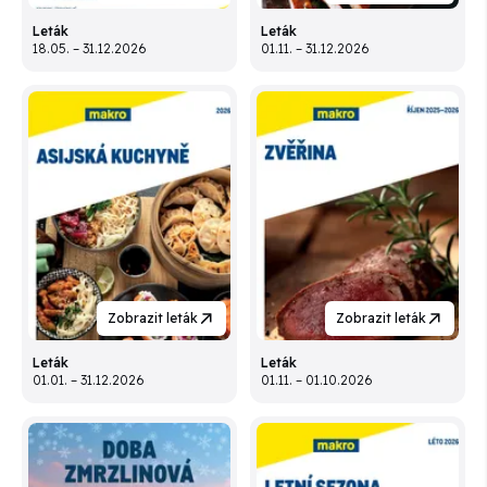
Leták
Leták
18.05. – 31.12.2026
01.11. – 31.12.2026
Zobrazit leták
Zobrazit leták
Leták
Leták
01.01. – 31.12.2026
01.11. – 01.10.2026