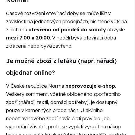
Časové rozvržení otevírací doby se může lišit v
závislosti na jednotlivých prodejnách, nicméně většina
z nich má
otevřeno od pondělí do soboty
obvykle
mezi 7:00 a 20:00
. V neděli bývá otevírací doba
zkrácena nebo bývá zavřeno.
Je možné zboží z letáku (např. nářadí)
objednat online?
V České republice Norma
neprovozuje e-shop
.
Veškerý sortiment, včetně oblíbeného spotřebního
zboží (nářadí, textil, domácí potřeby), je dostupný
pouze v kamenných prodejnách. U akčního
nepotravinového zboží navíc platí pravidlo „do
vyprodání zásob“, proto se vyplatí vyrazit na nákup
hned v den začátku akce (obvykle v pondělí), protože