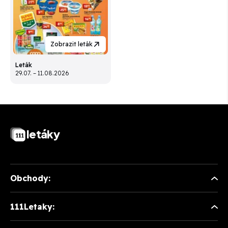
Zobrazit leták
Leták
29.07. – 11.08.2026
letáky
Obchody:
111Letaky: