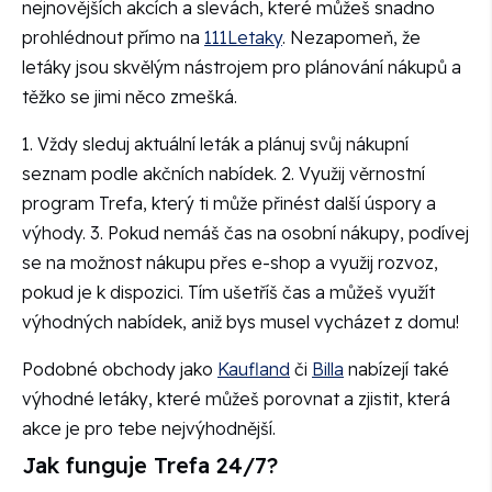
nejnovějších akcích a slevách, které můžeš snadno
prohlédnout přímo na
111Letaky
. Nezapomeň, že
letáky jsou skvělým nástrojem pro plánování nákupů a
těžko se jimi něco zmešká.
1. Vždy sleduj aktuální leták a plánuj svůj nákupní
seznam podle akčních nabídek. 2. Využij věrnostní
program Trefa, který ti může přinést další úspory a
výhody. 3. Pokud nemáš čas na osobní nákupy, podívej
se na možnost nákupu přes e-shop a využij rozvoz,
pokud je k dispozici. Tím ušetříš čas a můžeš využít
výhodných nabídek, aniž bys musel vycházet z domu!
Podobné obchody jako
Kaufland
či
Billa
nabízejí také
výhodné letáky, které můžeš porovnat a zjistit, která
akce je pro tebe nejvýhodnější.
Jak funguje Trefa 24/7?