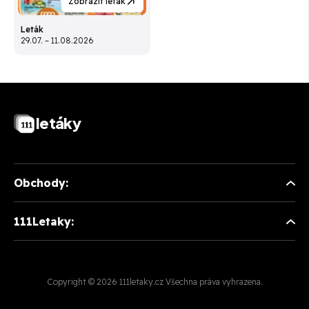
Zobrazit leták
Leták
29.07. – 11.08.2026
letáky
Obchody:
111Letaky:
Copyright © 2026 111letaky.cz Všechna práva vyhrazena.